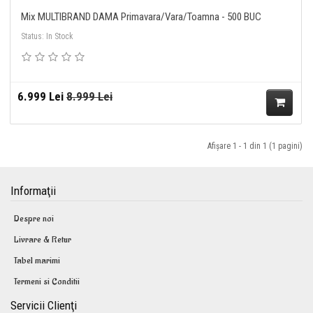
Mix MULTIBRAND DAMA Primavara/Vara/Toamna - 500 BUC
Status: In Stock
6.999 Lei
8.999 Lei
A
Afişare 1 - 1 din 1 (1 pagini)
da
ug
Informaţii
ă
Despre noi
în
Livrare & Retur
Tabel marimi
Co
Termeni si Conditii
ş
Servicii Clienţi