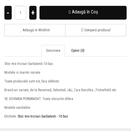
-
+
Adaugă în Coş
Adaugă in Wishlist
Compară produsul
Descriere
Opinii (0)
Stoc mix tricouri barbatesti 10 buc
Modele si marimi variate
Toate produsele sunt noi, fara defecte.
Brand-uri variate, de la Reserved, Selected, J&J, Zara Bershka , FIsherfield etc.
SE SCHIMBA PERMANENT. Toate stocurile difera.
Modele vandabile.
Etichete:
Stoc mix tricouri barbatesti - 10 buc