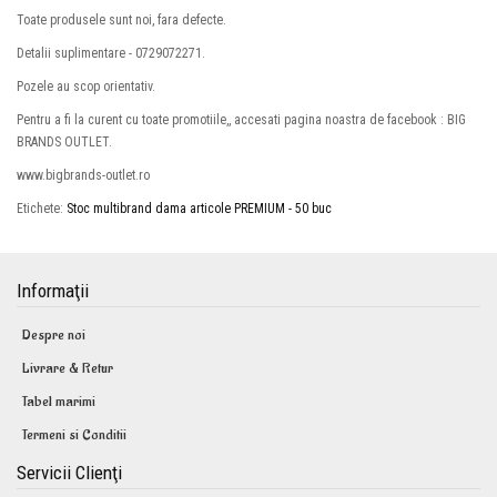
Toate produsele sunt noi, fara defecte.
Detalii suplimentare - 0729072271.
Pozele au scop orientativ.
Pentru a fi la curent cu toate promotiile,, accesati pagina noastra de facebook : BIG
BRANDS OUTLET.
www.bigbrands-outlet.ro
Etichete:
Stoc multibrand dama articole PREMIUM - 50 buc
Informaţii
Despre noi
Livrare & Retur
Tabel marimi
Termeni si Conditii
Servicii Clienţi