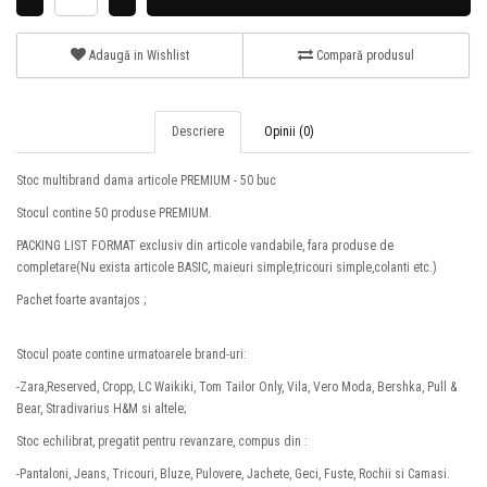
Adaugă in Wishlist
Compară produsul
Descriere
Opinii (0)
Stoc multibrand dama articole PREMIUM - 50 buc
Stocul contine 50 produse PREMIUM.
PACKING LIST FORMAT exclusiv din articole vandabile, fara produse de
completare(Nu exista articole BASIC, maieuri simple,tricouri simple,colanti etc.)
Pachet foarte avantajos ;
Stocul poate contine urmatoarele brand-uri:
-Zara,Reserved, Cropp, LC Waikiki, Tom Tailor Only, Vila, Vero Moda, Bershka, Pull &
Bear, Stradivarius H&M si altele;
Stoc echilibrat, pregatit pentru revanzare, compus din :
-Pantaloni, Jeans, Tricouri, Bluze, Pulovere, Jachete, Geci, Fuste, Rochii si Camasi.